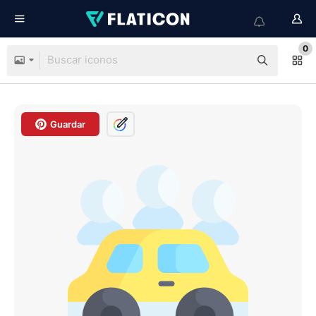
0
Guardar