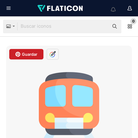
0
Guardar