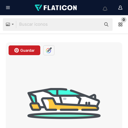
0
Guardar