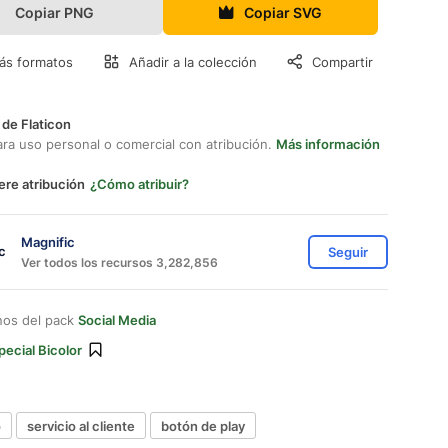
Copiar PNG
Copiar SVG
ás formatos
Añadir a la colección
Compartir
 de Flaticon
ara uso personal o comercial con atribución.
Más información
ere atribución
¿Cómo atribuir?
Magnific
Seguir
Ver todos los recursos 3,282,856
nos del pack
Social Media
pecial Bicolor
o
servicio al cliente
botón de play