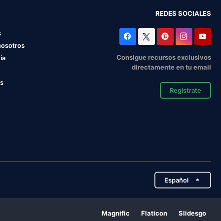
REDES SOCIALES
s
nosotros
Consigue recursos exclusivos
ia
directamente en tu email
os
Regístrate
Español
Magnific
Flaticon
Slidesgo