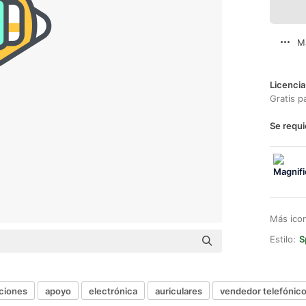
M
Licencia
Gratis p
Se requi
Más ico
Estilo:
S
ciones
apoyo
electrónica
auriculares
vendedor telefónic