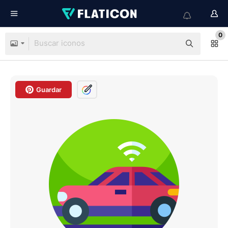
0
Guardar