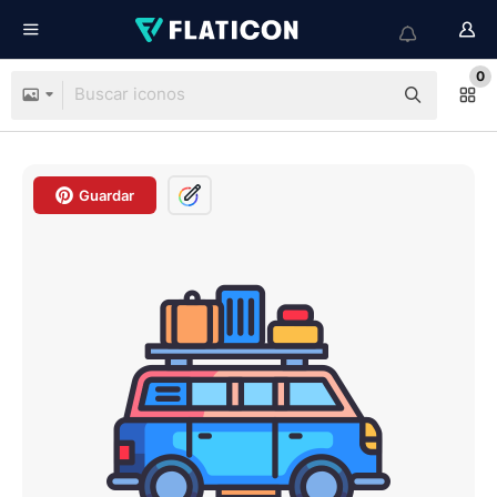
0
Guardar