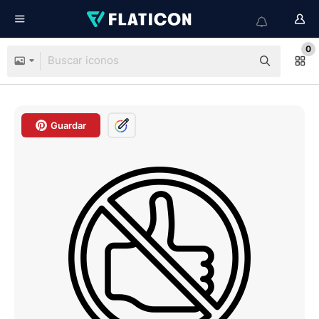
0
Guardar