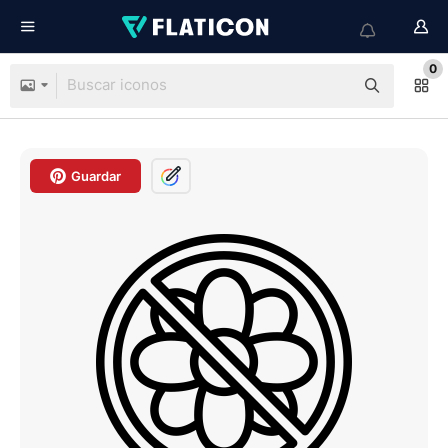
0
Guardar