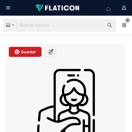
0
Guardar