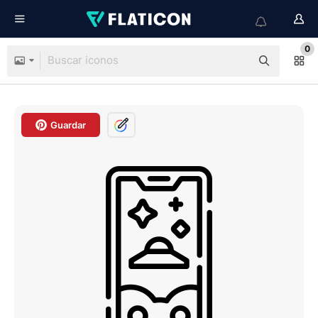
0
Guardar