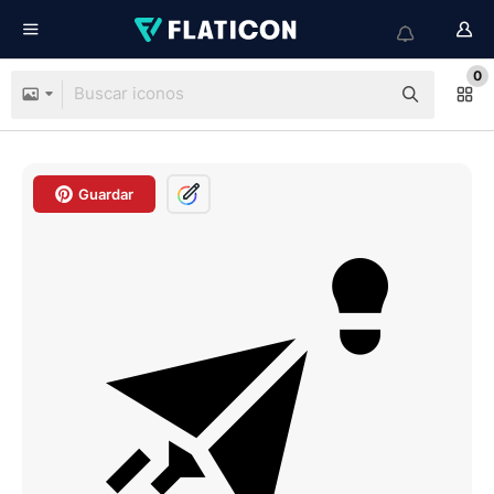
0
Guardar