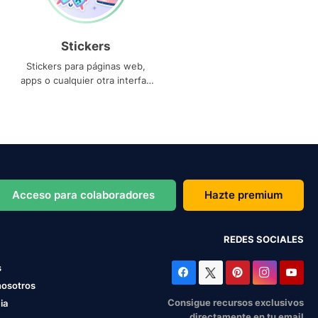
Stickers
Stickers para páginas web,
apps o cualquier otra interfaz
que necesites
Acceso para colaboradores
Hazte premium
REDES SOCIALES
s
nosotros
Consigue recursos exclusivos
ia
directamente en tu email