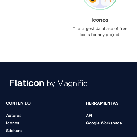
Iconos
The largest database of free
icons for any project.
CONTENIDO
HERRAMIENTAS
Autores
API
Iconos
Google Workspace
Stickers