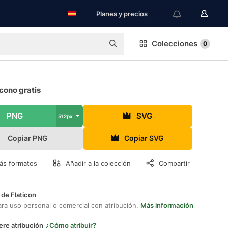
Planes y precios
Colecciones
0
cono gratis
PNG
SVG
512px
Copiar PNG
Copiar SVG
ás formatos
Añadir a la colección
Compartir
 de Flaticon
ara uso personal o comercial con atribución.
Más información
ere atribución
¿Cómo atribuir?