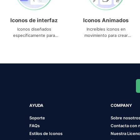
Iconos de interfaz
Iconos Animados
Iconos diseñados
Increíbles iconos en
específicamente para
movimiento para crear
interfaces
proyectos dinámicos
AYUDA
COMPANY
Soporte
Sobre nosotro
FAQs
Contacta con 
Estilos de Iconos
Nuestra Licenc