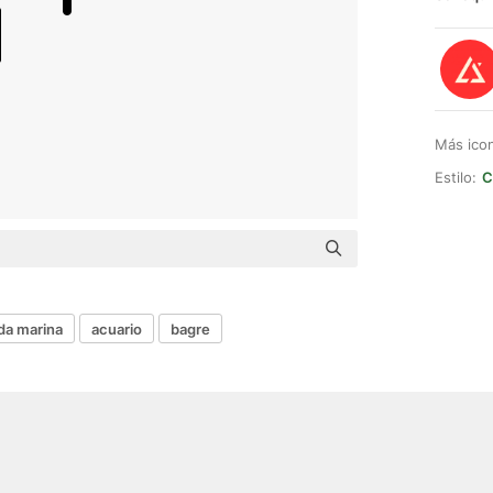
Más ico
Estilo:
C
da marina
acuario
bagre