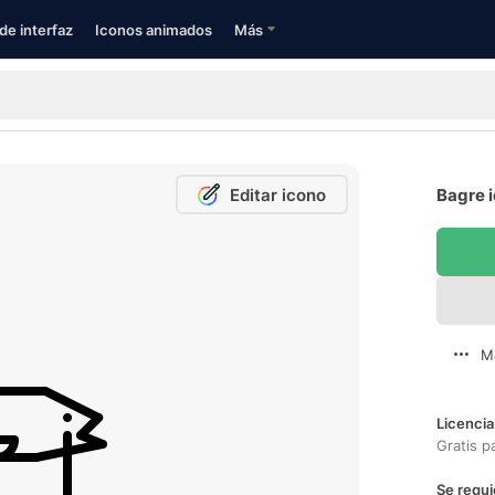
de interfaz
Iconos animados
Más
Editar icono
Bagre i
M
Licencia
Gratis p
Se requi