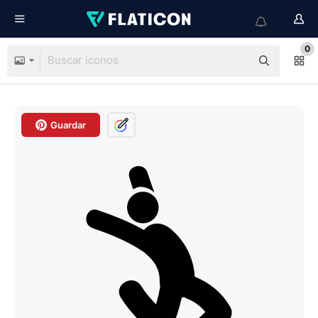
0
Guardar