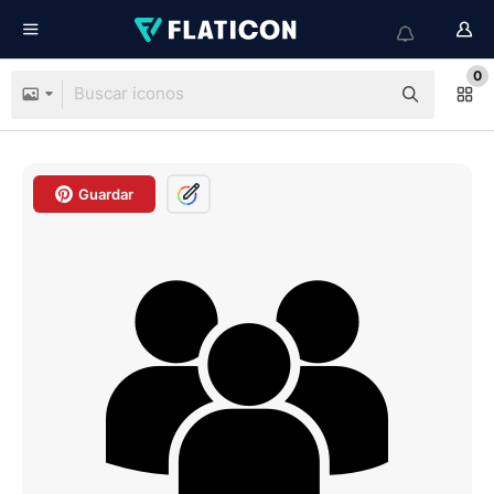
0
Guardar