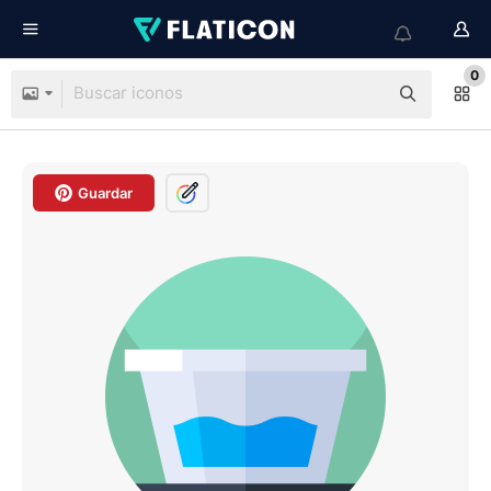
0
Guardar