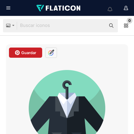
0
Guardar