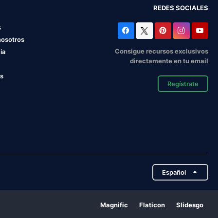
REDES SOCIALES
s
nosotros
Consigue recursos exclusivos
ia
directamente en tu email
os
Regístrate
Español
Magnific
Flaticon
Slidesgo