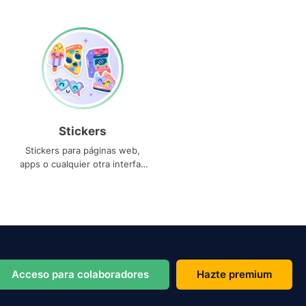
Stickers
Stickers para páginas web,
apps o cualquier otra interfaz
que necesites
Acceso para colaboradores
Hazte premium