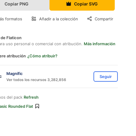
Copiar PNG
Copiar SVG
ás formatos
Añadir a la colección
Compartir
 de Flaticon
ara uso personal o comercial con atribución.
Más información
ere atribución
¿Cómo atribuir?
Magnific
Seguir
Ver todos los recursos 3,282,856
nos del pack
Refresh
asic Rounded Flat