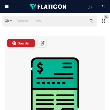
0
Guardar