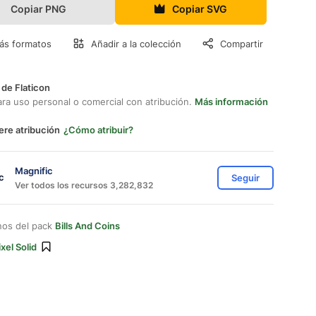
Copiar PNG
Copiar SVG
ás formatos
Añadir a la colección
Compartir
 de Flaticon
ara uso personal o comercial con atribución.
Más información
ere atribución
¿Cómo atribuir?
Magnific
Seguir
Ver todos los recursos 3,282,832
nos del pack
Bills And Coins
ixel Solid