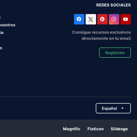
REDES SOCIALES
s
nosotros
Consigue recursos exclusivos
ia
directamente en tu email
os
Regístrate
Español
Magnific
Flaticon
Slidesgo