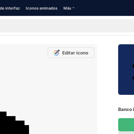
de interfaz
Iconos animados
Más
Editar icono
Banco i