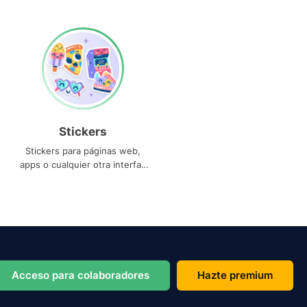
Stickers
Stickers para páginas web,
apps o cualquier otra interfaz
que necesites
Acceso para colaboradores
Hazte premium