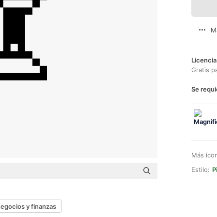
M
Licencia
Gratis p
Se requi
Más ico
Estilo:
P
egocios y finanzas