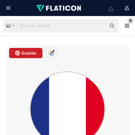
0
Guardar