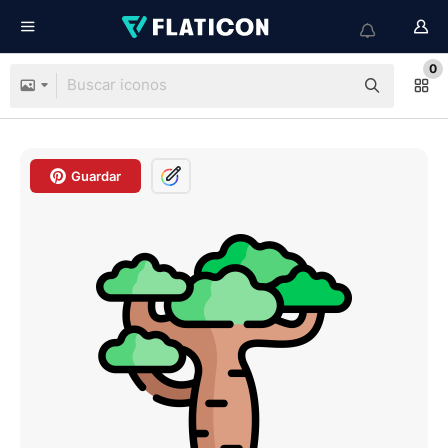
0
Guardar