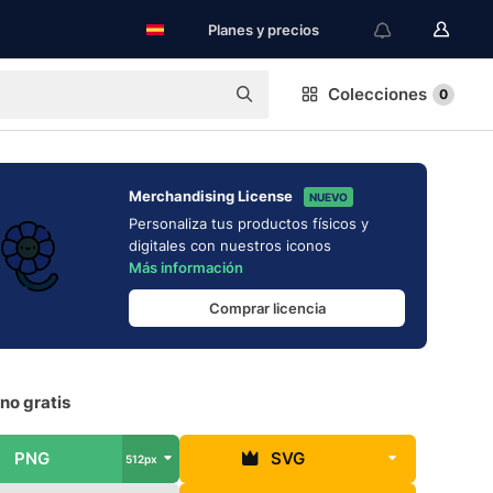
Planes y precios
Colecciones
0
Merchandising License
NUEVO
Personaliza tus productos físicos y
digitales con nuestros iconos
Más información
Comprar licencia
ono gratis
PNG
SVG
512px