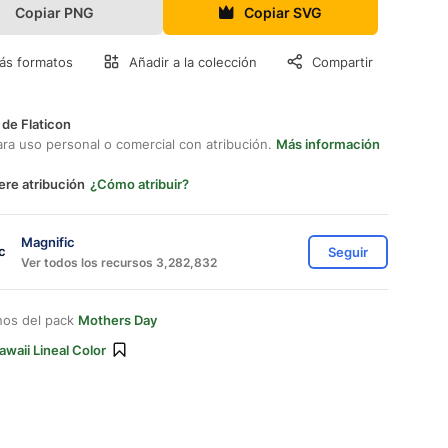
Copiar PNG
Copiar SVG
ás formatos
Añadir a la colección
Compartir
 de Flaticon
ara uso personal o comercial con atribución.
Más información
ere atribución
¿Cómo atribuir?
Magnific
Seguir
Ver todos los recursos 3,282,832
nos del pack
Mothers Day
awaii Lineal Color