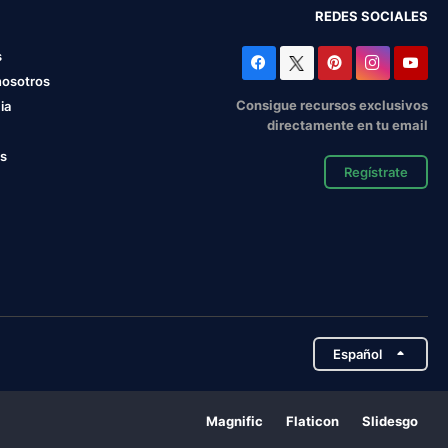
REDES SOCIALES
s
nosotros
Consigue recursos exclusivos
ia
directamente en tu email
os
Regístrate
Español
Magnific
Flaticon
Slidesgo