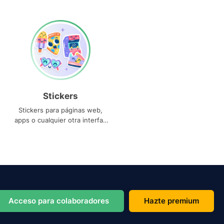
Stickers
Stickers para páginas web,
apps o cualquier otra interfaz
que necesites
Acceso para colaboradores
Hazte premium