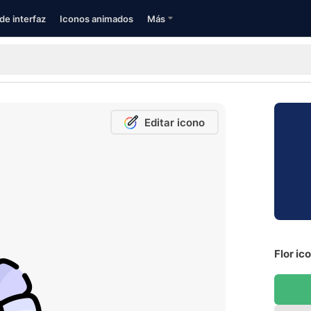
de interfaz
Iconos animados
Más
Editar icono
Flor ic