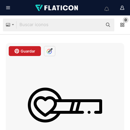
0
Guardar