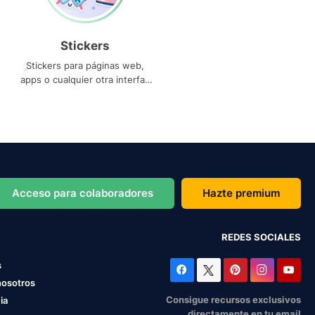
Stickers
Stickers para páginas web,
apps o cualquier otra interfaz
que necesites
Acceso para colaboradores
Hazte premium
REDES SOCIALES
s
nosotros
Consigue recursos exclusivos
ia
directamente en tu email