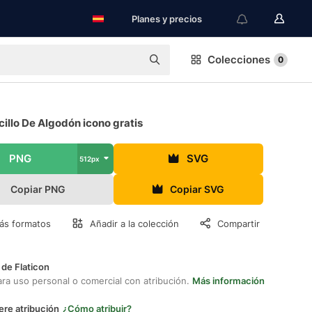
Planes y precios
Colecciones
0
illo De Algodón icono gratis
PNG
SVG
512px
Copiar PNG
Copiar SVG
ás formatos
Añadir a la colección
Compartir
 de Flaticon
ara uso personal o comercial con atribución.
Más información
ere atribución
¿Cómo atribuir?