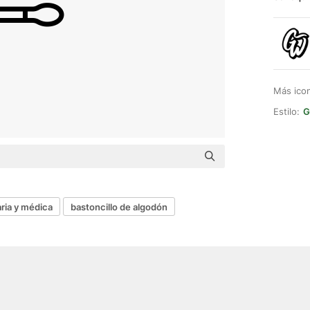
Más ico
Estilo:
G
aria y médica
bastoncillo de algodón