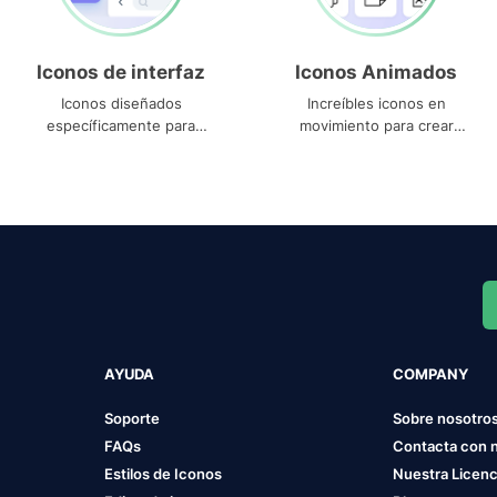
Iconos de interfaz
Iconos Animados
Iconos diseñados
Increíbles iconos en
específicamente para
movimiento para crear
interfaces
proyectos dinámicos
AYUDA
COMPANY
Soporte
Sobre nosotro
FAQs
Contacta con 
Estilos de Iconos
Nuestra Licenc