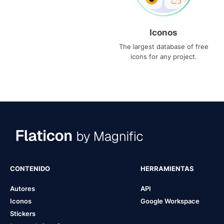
Iconos
The largest database of free
icons for any project.
CONTENIDO
HERRAMIENTAS
Autores
API
Iconos
Google Workspace
Stickers