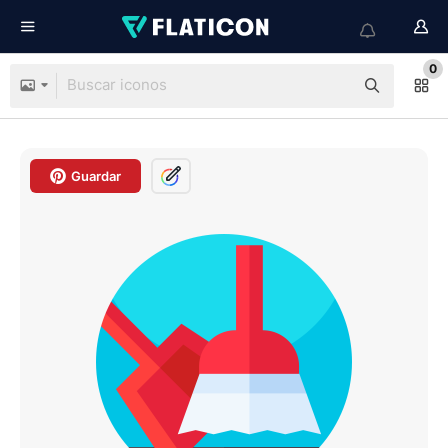
0
Guardar