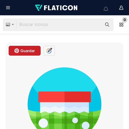
0
Guardar