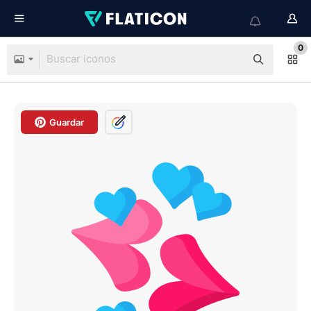
0
Guardar