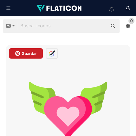
0
Guardar