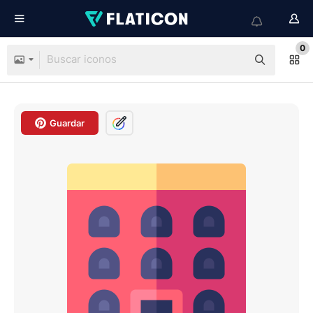
0
Guardar