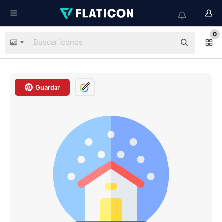
0
Guardar