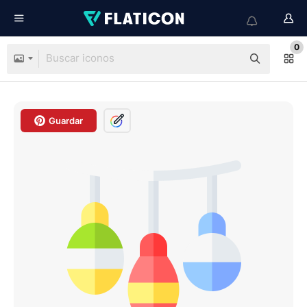
0
Guardar