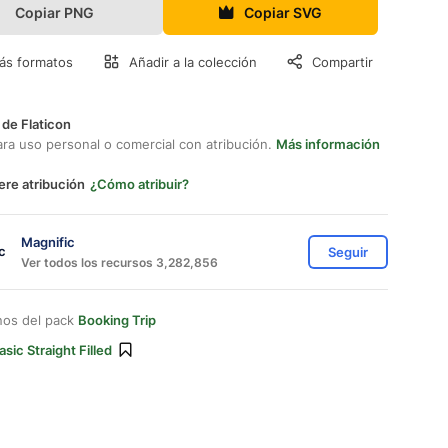
Copiar PNG
Copiar SVG
ás formatos
Añadir a la colección
Compartir
 de Flaticon
ara uso personal o comercial con atribución.
Más información
ere atribución
¿Cómo atribuir?
Magnific
Seguir
Ver todos los recursos 3,282,856
nos del pack
Booking Trip
asic Straight Filled