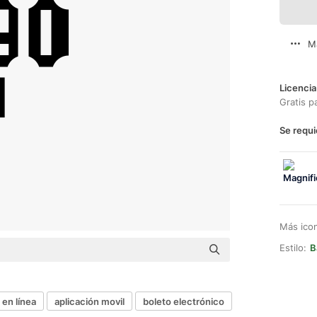
M
Licencia
Gratis p
Se requi
Más ico
Estilo:
B
 en línea
aplicación movil
boleto electrónico