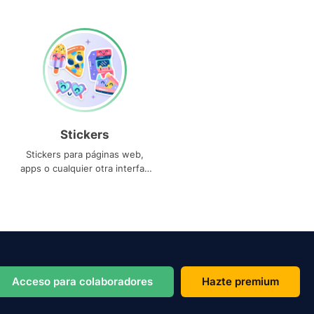
Stickers
Stickers para páginas web,
apps o cualquier otra interfaz
que necesites
Acceso para colaboradores
Hazte premium