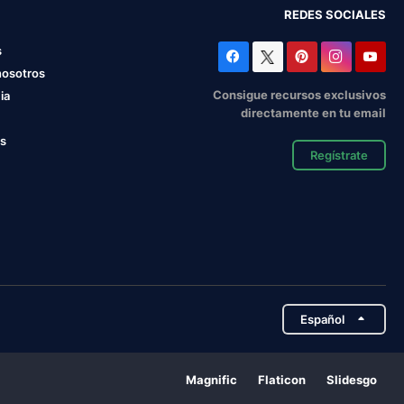
REDES SOCIALES
s
nosotros
Consigue recursos exclusivos
ia
directamente en tu email
os
Regístrate
Español
Magnific
Flaticon
Slidesgo