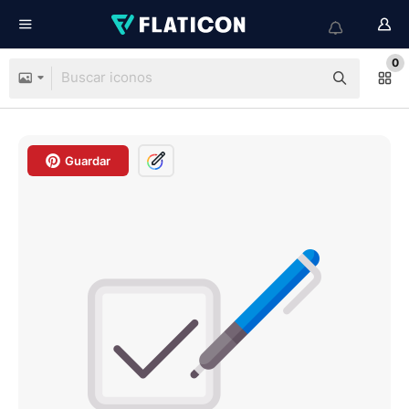
0
Guardar