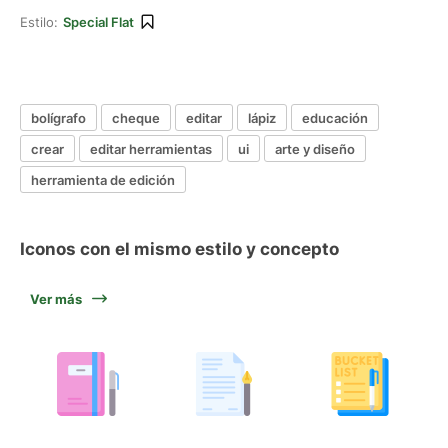
Estilo:
Special Flat
bolígrafo
cheque
editar
lápiz
educación
crear
editar herramientas
ui
arte y diseño
herramienta de edición
Iconos con el mismo estilo y concepto
Ver más