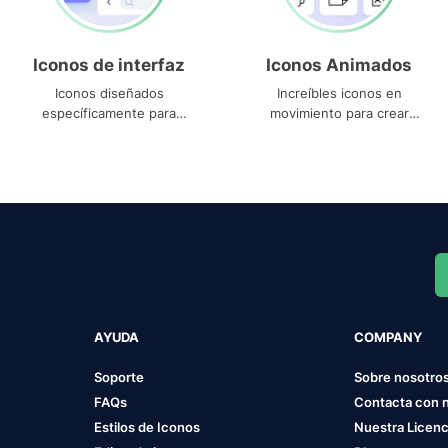
Iconos de interfaz
Iconos Animados
Iconos diseñados
Increíbles iconos en
específicamente para
movimiento para crear
interfaces
proyectos dinámicos
AYUDA
COMPANY
Soporte
Sobre nosotro
FAQs
Contacta con 
Estilos de Iconos
Nuestra Licenc