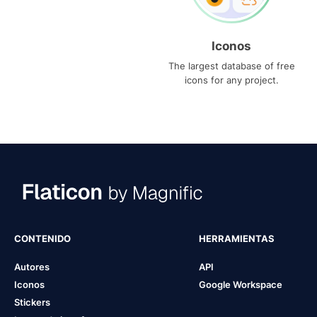
Iconos
The largest database of free
icons for any project.
CONTENIDO
HERRAMIENTAS
Autores
API
Iconos
Google Workspace
Stickers