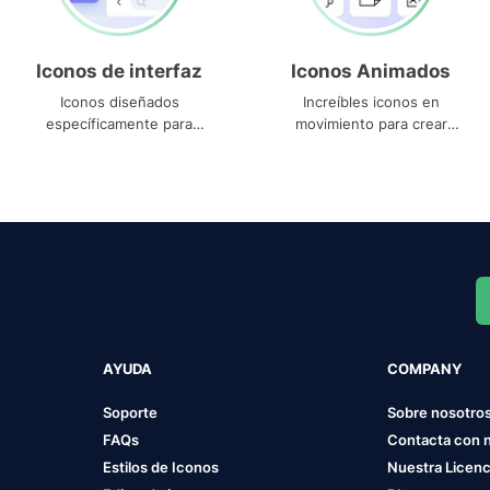
Iconos de interfaz
Iconos Animados
Iconos diseñados
Increíbles iconos en
específicamente para
movimiento para crear
interfaces
proyectos dinámicos
AYUDA
COMPANY
Soporte
Sobre nosotro
FAQs
Contacta con 
Estilos de Iconos
Nuestra Licenc