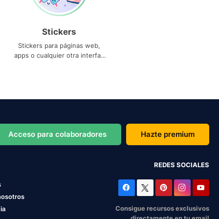
Stickers
Stickers para páginas web,
apps o cualquier otra interfaz
que necesites
Acceso para colaboradores
Hazte premium
REDES SOCIALES
s
nosotros
Consigue recursos exclusivos
ia
directamente en tu email