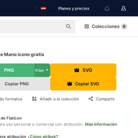
Planes y precios
Colecciones
0
e Mano icono gratis
PNG
SVG
512px
Copiar PNG
Copiar SVG
ás formatos
Añadir a la colección
Compartir
 de Flaticon
ara uso personal o comercial con atribución.
Más información
ere atribución
¿Cómo atribuir?