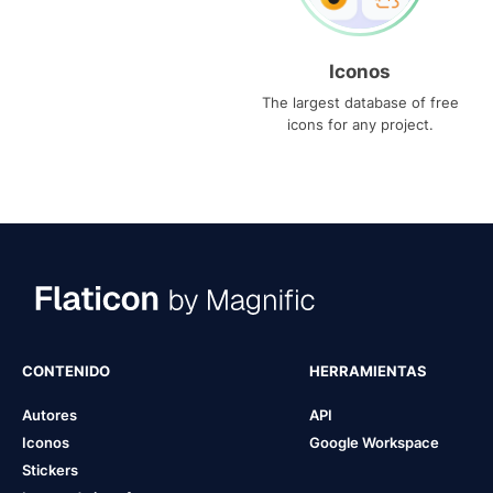
Iconos
The largest database of free
icons for any project.
CONTENIDO
HERRAMIENTAS
Autores
API
Iconos
Google Workspace
Stickers