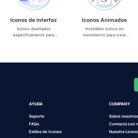
Iconos de interfaz
Iconos Animados
Iconos diseñados
Increíbles iconos en
específicamente para
movimiento para crear
interfaces
proyectos dinámicos
AYUDA
COMPANY
Soporte
Sobre nosotro
FAQs
Contacta con 
Estilos de Iconos
Nuestra Licenc