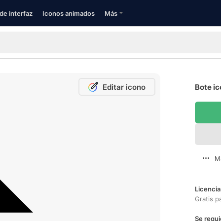
de interfaz
Iconos animados
Más
Editar icono
Bote ic
M
Licencia
Gratis p
Se requi