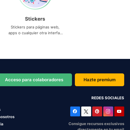
Stickers
Stickers para páginas web,
apps o cualquier otra interfaz
que necesites
Acceso para colaboradores
Hazte premium
REDES SOCIALES
s
nosotros
Consigue recursos exclusivos
ia
directamente en tu email