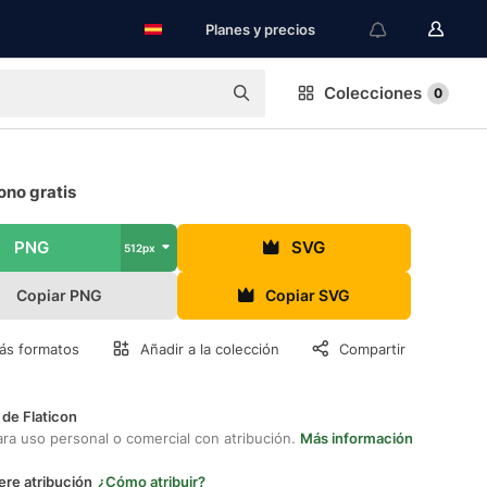
Planes y precios
Colecciones
0
ono gratis
PNG
SVG
512px
Copiar PNG
Copiar SVG
ás formatos
Añadir a la colección
Compartir
 de Flaticon
ara uso personal o comercial con atribución.
Más información
ere atribución
¿Cómo atribuir?