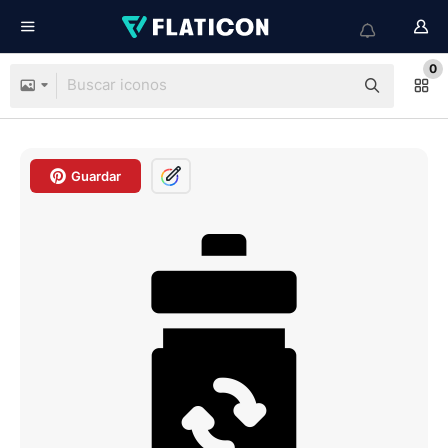
0
Guardar