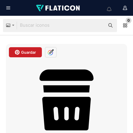
0
Guardar