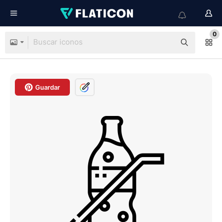
0
Guardar