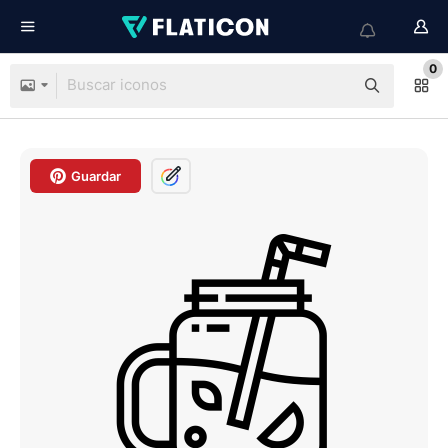
0
Guardar