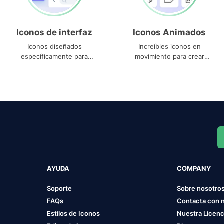
Iconos de interfaz
Iconos Animados
Iconos diseñados
Increíbles iconos en
específicamente para
movimiento para crear
interfaces
proyectos dinámicos
AYUDA
COMPANY
Soporte
Sobre nosotro
FAQs
Contacta con 
Estilos de Iconos
Nuestra Licenc