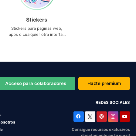
Stickers
Stickers para páginas web,
apps o cualquier otra interfaz
que necesites
Acceso para colaboradores
Hazte premium
REDES SOCIALES
s
nosotros
Consigue recursos exclusivos
ia
directamente en tu email