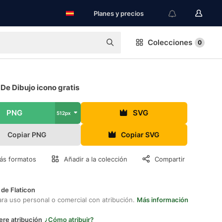
Planes y precios
Colecciones
0
 De Dibujo icono gratis
PNG
SVG
512px
Copiar PNG
Copiar SVG
ás formatos
Añadir a la colección
Compartir
 de Flaticon
ara uso personal o comercial con atribución.
Más información
ere atribución
¿Cómo atribuir?