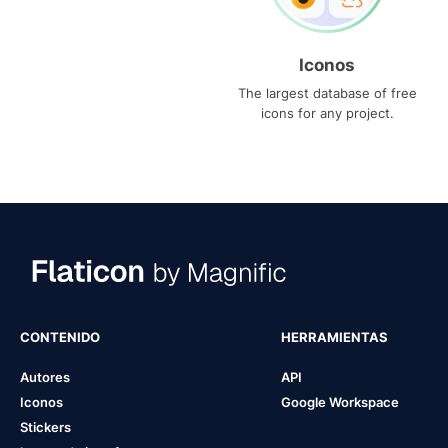
Iconos
The largest database of free
icons for any project.
CONTENIDO
HERRAMIENTAS
Autores
API
Iconos
Google Workspace
Stickers