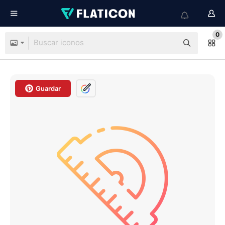
0
Guardar