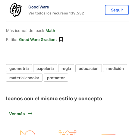
Good Ware
Seguir
Ver todos los recursos 139,532
Más iconos del pack
Math
Estilo:
Good Ware Gradient
geometría
papelería
regla
educación
medición
material escolar
protactor
Iconos con el mismo estilo y concepto
Ver más