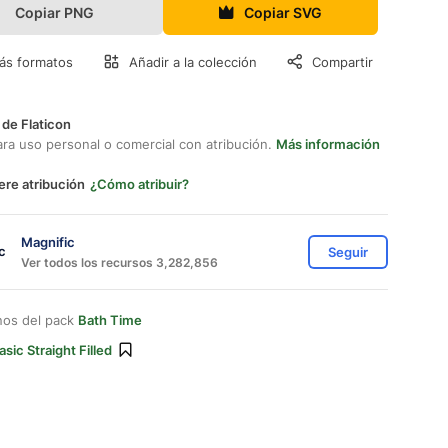
Copiar PNG
Copiar SVG
ás formatos
Añadir a la colección
Compartir
 de Flaticon
ara uso personal o comercial con atribución.
Más información
ere atribución
¿Cómo atribuir?
Magnific
Seguir
Ver todos los recursos 3,282,856
nos del pack
Bath Time
asic Straight Filled