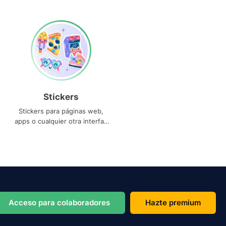
Stickers
Stickers para páginas web,
apps o cualquier otra interfaz
que necesites
Acceso para colaboradores
Hazte premium