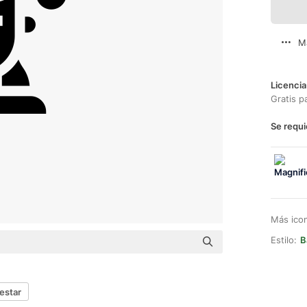
M
Licencia
Gratis p
Se requi
Más ico
Estilo:
B
estar