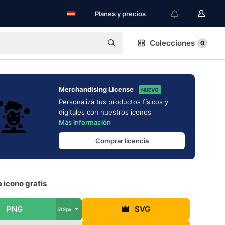
Planes y precios
Colecciones
0
Merchandising License
NUEVO
Personaliza tus productos físicos y
digitales con nuestros iconos
Más información
Comprar licencia
 icono gratis
PNG
SVG
512px