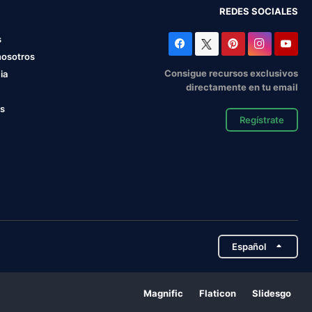
REDES SOCIALES
s
nosotros
Consigue recursos exclusivos
ia
directamente en tu email
os
Regístrate
Español
Magnific
Flaticon
Slidesgo