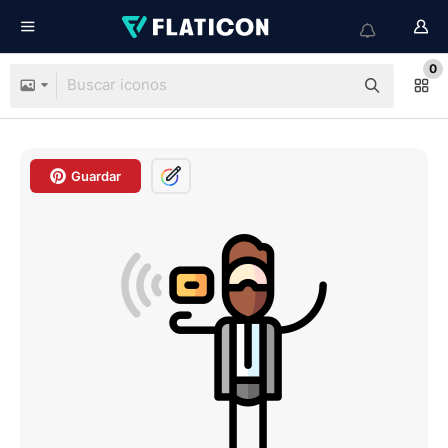
0
Guardar