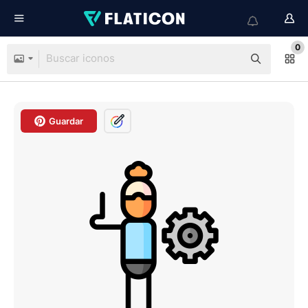
0
Guardar