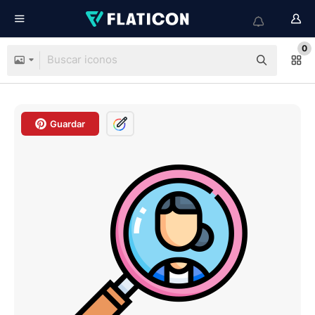
0
Guardar