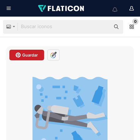
0
Guardar