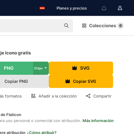
Planes y precios
Colecciones
0
je icono gratis
PNG
SVG
512px
Copiar PNG
Copiar SVG
ás formatos
Añadir a la colección
Compartir
 de Flaticon
ara uso personal o comercial con atribución.
Más información
ere atribución
¿Cómo atribuir?