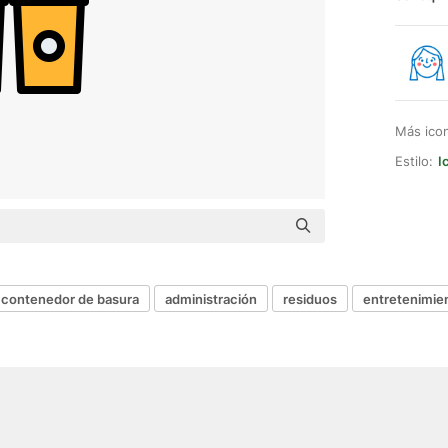
Más ico
Estilo:
I
contenedor de basura
administración
residuos
entretenimie