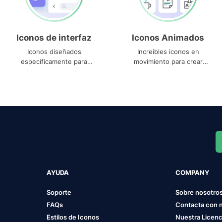
Iconos de interfaz
Iconos Animados
Iconos diseñados
Increíbles iconos en
específicamente para
movimiento para crear
interfaces
proyectos dinámicos
AYUDA
COMPANY
Soporte
Sobre nosotro
FAQs
Contacta con 
Estilos de Iconos
Nuestra Licenc