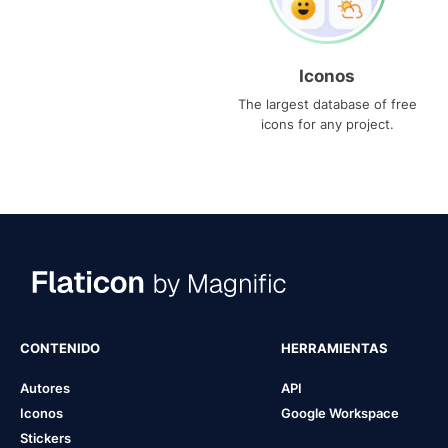
Iconos
The largest database of free
icons for any project.
CONTENIDO
HERRAMIENTAS
Autores
API
Iconos
Google Workspace
Stickers