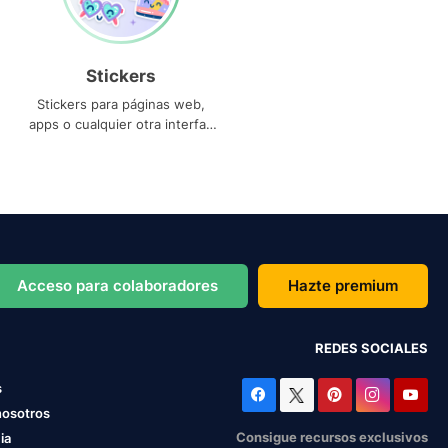
Stickers
Stickers para páginas web,
apps o cualquier otra interfaz
que necesites
Acceso para colaboradores
Hazte premium
REDES SOCIALES
s
nosotros
Consigue recursos exclusivos
ia