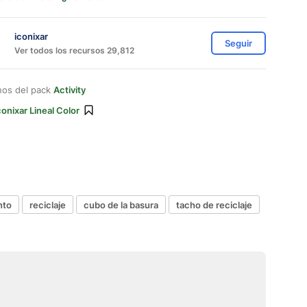
iconixar
Seguir
Ver todos los recursos 29,812
nos del pack
Activity
conixar Lineal Color
nto
reciclaje
cubo de la basura
tacho de reciclaje