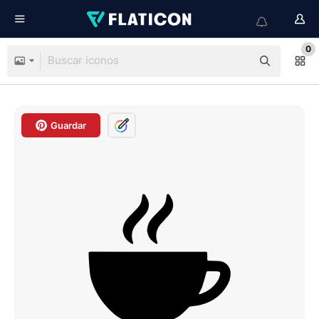
0
Guardar