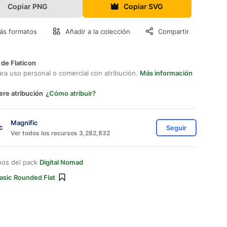
Copiar PNG
Copiar SVG
ás formatos
Añadir a la colección
Compartir
 de Flaticon
ara uso personal o comercial con atribución.
Más información
ere atribución
¿Cómo atribuir?
Magnific
Seguir
Ver todos los recursos 3,282,832
nos del pack
Digital Nomad
asic Rounded Flat