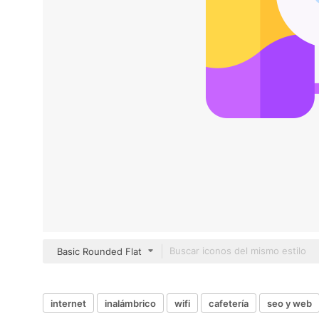
Basic Rounded Flat
internet
inalámbrico
wifi
cafetería
seo y web