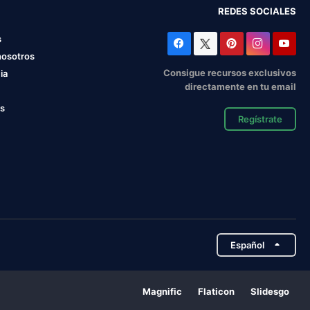
REDES SOCIALES
s
nosotros
Consigue recursos exclusivos
ia
directamente en tu email
os
Regístrate
Español
Magnific
Flaticon
Slidesgo