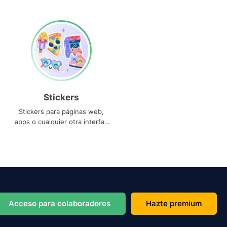
Stickers
Stickers para páginas web,
apps o cualquier otra interfaz
que necesites
Acceso para colaboradores
Hazte premium